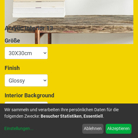
Acrylic Interior 13
Größe
Finish
Interior Background
Wir sammeln und verarbeiten Ihre persönlichen Daten für die
folgenden Zwecke:
Besucher Statistiken, Essentiell
.
175,00
€
Einstellungen
...
Ablehnen
Akzeptieren