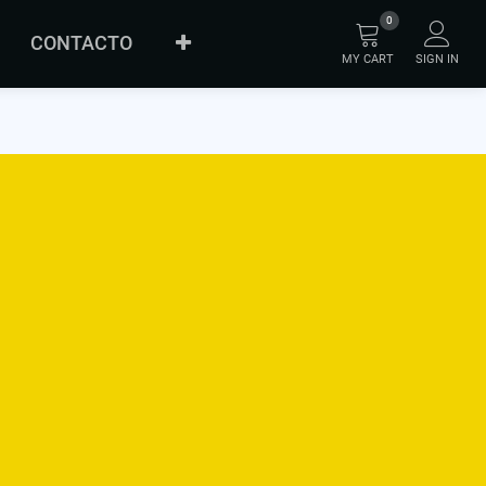
0
CONTACTO
MY CART
SIGN IN
FAQ
SOBRE
ORIGINAL
INNOVACIÓN