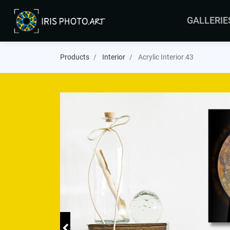
GALLERIE
ARRAS
Products
Interior
Acrylic Interior 43
BRUSSELS
COLMAR
LEERS
MALTA
MAURITIUS
ORLEANS
YVELINES