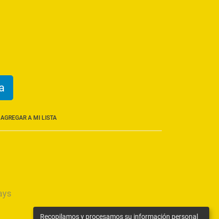
a
AGREGAR A MI LISTA
ays
Recopilamos y procesamos su información personal