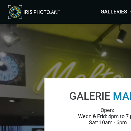
GALLERIES
ARRAS
BRUSSELS
COLMAR
LEERS
MALTA
MAURITIUS
ORLEANS
GALERIE
MA
YVELINES
Open:
Wedn & Frid: 4pm to 7
Sat: 10am - 6pm