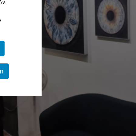
Av.
6
en