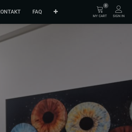
0
KONTAKT
FAQ
MY CART
SIGN IN
ÜBER UNS
ORIGINAL
INNOVATION