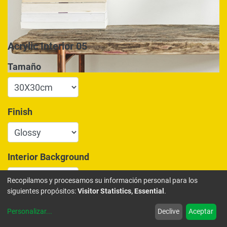
Acrylic Interior 05
Tamaño
Finish
Interior Background
Recopilamos y procesamos su información personal para los
siguientes propósitos:
Visitor Statistics, Essential
.
175,00
€
Personalizar
...
Declive
Aceptar