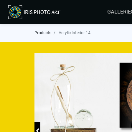
GALLERIE
ARRAS
Products
Acrylic Interior 14
BRUSSELS
COLMAR
LEERS
MALTA
MAURITIUS
ORLEANS
YVELINES