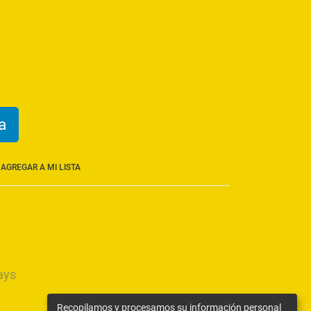
a
AGREGAR A MI LISTA
ays
Recopilamos y procesamos su información personal