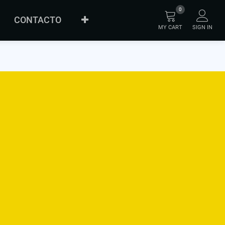
0
CONTACTO
MY CART
SIGN IN
FAQ
SOBRE
ORIGINAL
INNOVACIÓN