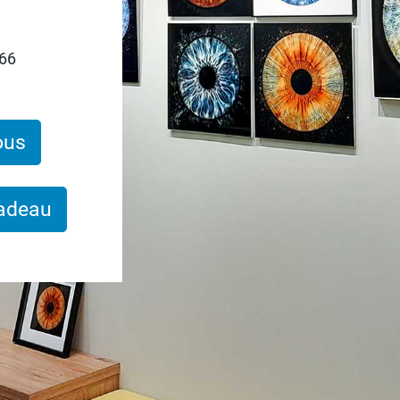
 66
ous
cadeau