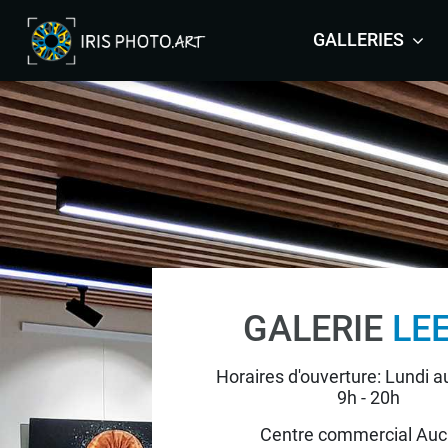
GALLERIES
ARRAS
BRUSSELS
COLMAR
LEERS
MALTA
MAURITIUS
ORLEANS
GALERIE
LE
YVELINES
Horaires d'ouverture: Lundi 
9h - 20h
Centre commercial Au