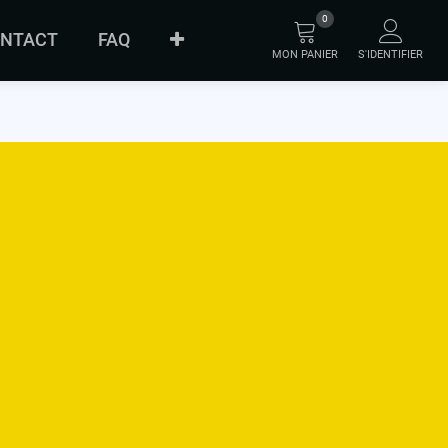
0
NTACT
FAQ
MON PANIER
S'IDENTIFIER
À PROPOS
ORIGINAL
INNOVATION