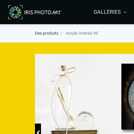
GALLERIES
ARRAS
Des produits
Acrylic Interior 09
BRUSSELS
COLMAR
LEERS
MALTA
MAURITIUS
ORLEANS
YVELINES