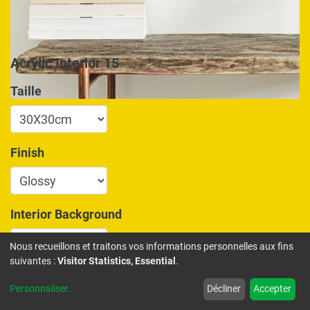
Acrylic Interior 15
Taille
Finish
Interior Background
Nous recueillons et traitons vos informations personnelles aux fins
suivantes :
Visitor Statistics, Essential
.
175,00
€
Personnaliser
...
Décliner
Accepter