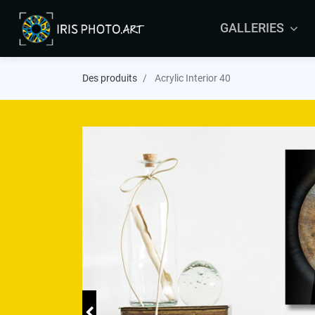
GALLERIES
ARRAS
Des produits
Acrylic Interior 40
BRUSSELS
COLMAR
LEERS
MALTA
MAURITIUS
ORLEANS
YVELINES