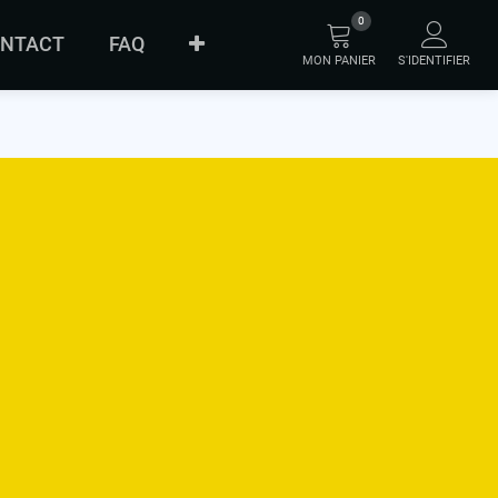
0
NTACT
FAQ
MON PANIER
S'IDENTIFIER
À PROPOS
ORIGINAL
INNOVATION