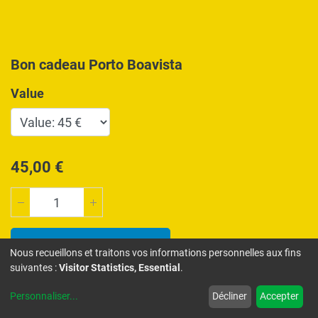
Bon cadeau Porto Boavista
Value
45,00
€
Ajouter au chariot
Nous recueillons et traitons vos informations personnelles aux fins
suivantes :
Visitor Statistics, Essential
.
AJOUTER À LA LISTE DE SOUHAITS
Personnaliser
...
Décliner
Accepter