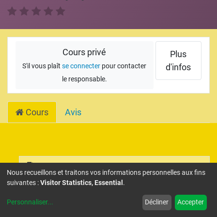
Cours privé
Plus
S'il vous plaît
se connecter
pour contacter
d'infos
le responsable.
Cours
Avis
Equipment Overview
Nous recueillons et traitons vos informations personnelles aux fins
suivantes :
Visitor Statistics, Essential
.
Setup Equipment
Personnaliser
...
Décliner
Accepter