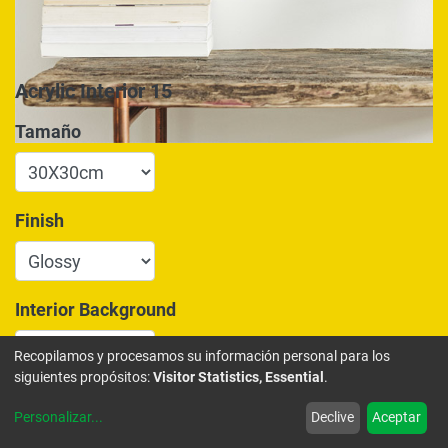
Acrylic Interior 15
Tamaño
Finish
Interior Background
Recopilamos y procesamos su información personal para los
siguientes propósitos:
Visitor Statistics, Essential
.
175,00
€
Personalizar
...
Declive
Aceptar