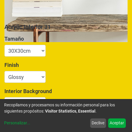
Acrylic Interior 31
Tamaño
Finish
Interior Background
Recopilamos y procesamos su información personal para los
siguientes propósitos:
Visitor Statistics, Essential
.
175,00
€
Personalizar
...
Declive
Aceptar