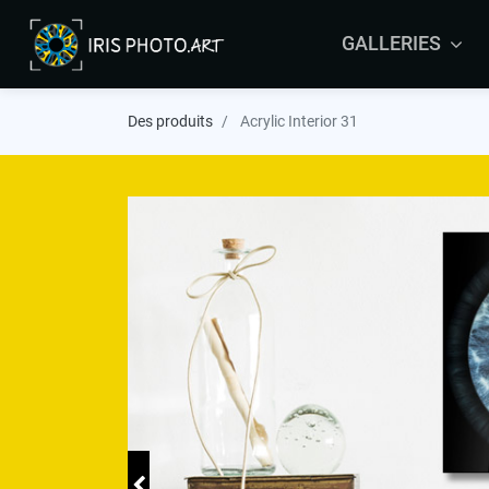
GALLERIES
ARRAS
Des produits
Acrylic Interior 31
BRUSSELS
COLMAR
LEERS
MALTA
MAURITIUS
ORLEANS
YVELINES