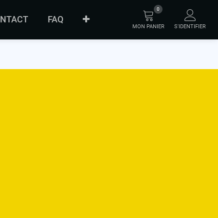
0
NTACT
FAQ
MON PANIER
S'IDENTIFIER
À PROPOS
ORIGINAL
INNOVATION