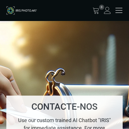
0
CONTACTE-NOS
Use our custom trained AI Chatbot "IRIS"
for immediate assistance. For more