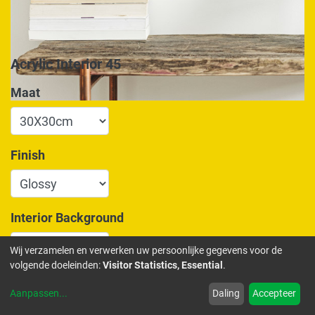
Acrylic Interior 45
Maat
Finish
Interior Background
Wij verzamelen en verwerken uw persoonlijke gegevens voor de
volgende doeleinden:
Visitor Statistics, Essential
.
175,00
€
Aanpassen
...
Daling
Accepteer